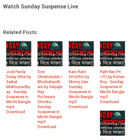
Watch Sunday Suspense Live
Related Posts:
Jodi Parda
Don
Kalo Ratri
Path Nei (পথ
Duley Othe by
Christobaldi-r
(কালরাত্রি) by
নেই) by Rohan
Saikat
Bhobishyotb
Monoj Sen -
Roy - Sunday
Mukhopadhy
ani by Satyajit
Sunday
Suspense in
ay - Sunday
Ray -
Suspense in
Mirchi Bangla
Suspense in
Professor
Mirchi Bangla
mp3
Mirchi Bangla
Shonku -
mp3
Download
mp3
Sunday
Download
Download
Suspense in
Mirchi Bangla
mp3
Download