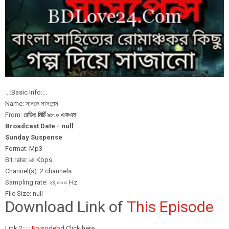
..::Basic Info::..
Name: সানডে সাসপেন্স
From:
রেডিও মির্চি ৯৮.০ এফএম
Broadcast Date - null
Sunday Suspense
Format: Mp3
Bit rate: ৬৪ Kbps
Channel(s): 2 channels
Sampling rate: ২৪,০০০ Hz
File Size: null
Download Link of
This Episode
Link 2:::::
Episodebd
Click here