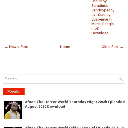
Chhuri by
Saradindu
Bandyopadhy
ay - Sunday
Suspense in
Mirchi Bangla
mp3
Download
← Newer Post
Home
Older Post →
Popular
Afnan The Horror World Thursday Night 206th Episode 6
August 2026 Download
Afnan The Horror World Friday Special Episode 31 July