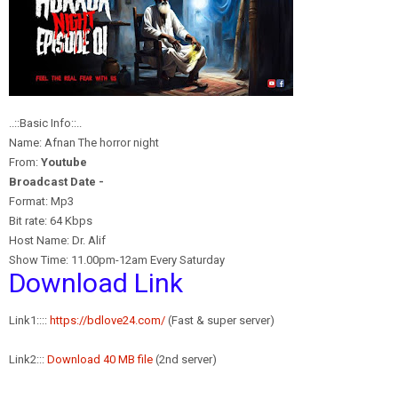
..::Basic Info::..
Name: Afnan The horror night
From:
Y
outube
Broadcast Date -
Format: Mp3
Bit rate: 64 Kbps
Host Name: Dr. Alif
Show Time: 11.00pm-12am Every Saturday
Download Link
Link1::::
https://bdlove24.com/
(Fast & super server)
Link2:::
Download 40 MB file
(2nd server)