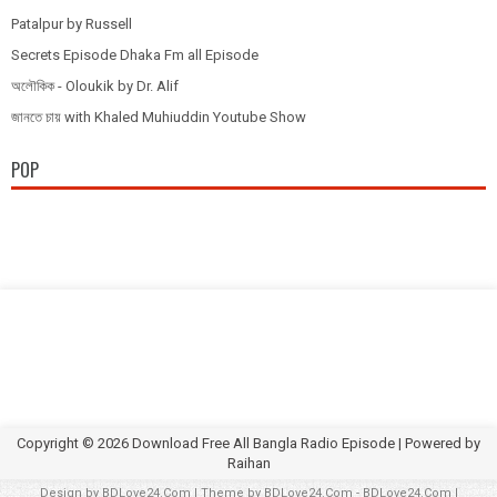
Patalpur by Russell
Secrets Episode Dhaka Fm all Episode
অলৌকিক - Oloukik by Dr. Alif
জানতে চায় with Khaled Muhiuddin Youtube Show
POP
Copyright ©
2026
Download Free All Bangla Radio Episode
| Powered by
Raihan
Design by
BDLove24.Com
| Theme by
BDLove24.Com
-
BDLove24.Com
|