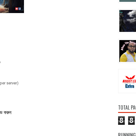
y
per server)
TOTAL PA
ড করুন
8
8
RUNNING