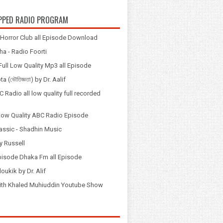
PPED RADIO PROGRAM
Horror Club all Episode Download
a - Radio Foorti
ull Low Quality Mp3 all Episode
 (ভৌতিজ্ঞতা) by Dr. Aalif
 Radio all low quality full recorded
Low Quality ABC Radio Episode
assic - Shadhin Music
y Russell
pisode Dhaka Fm all Episode
loukik by Dr. Alif
় with Khaled Muhiuddin Youtube Show