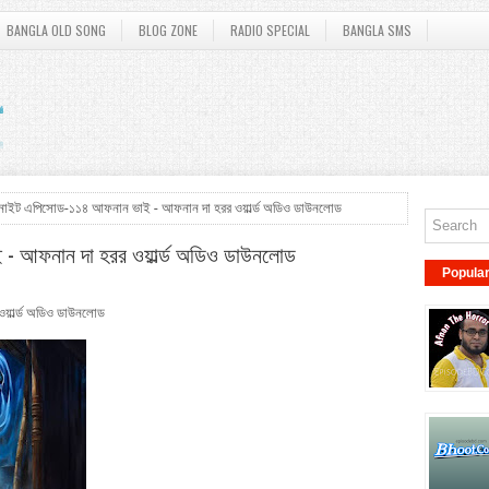
BANGLA OLD SONG
BLOG ZONE
RADIO SPECIAL
BANGLA SMS
নাইট এপিসোড-১১৪ আফনান ভাই - আফনান দা হরর ওয়ার্ল্ড অডিও ডাউনলোড
 আফনান দা হরর ওয়ার্ল্ড অডিও ডাউনলোড
Popula
়ার্ল্ড অডিও ডাউনলোড