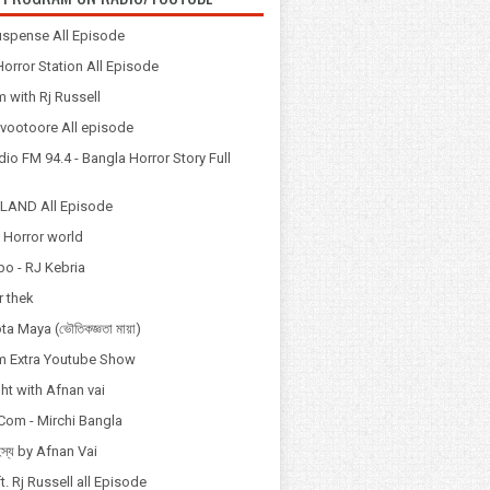
spense All Episode
orror Station All Episode
 with Rj Russell
Odvootoore All episode
io FM 94.4 - Bangla Horror Story Full
LAND All Episode
 Horror world
po - RJ Kebria
 thek
a Maya (ভৌতিকজ্ঞতা মায়া)
 Extra Youtube Show
ht with Afnan vai
Com - Mirchi Bangla
হস্য by Afnan Vai
t. Rj Russell all Episode