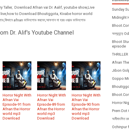
ory Taller, Download Afnan vai Dr. Aalif, youtube show,Live
Sunday Su
 live,how to Download Bhoutiggota, Kivabe horror world
Midnight H
কিভাবে afnan ডাউনলোড করবেন,আফনান দা হরর ওয়াল্ড ডাউনলোড
Bhoot.Com
om Dr. Alif's Youtube Channel
অদ্ভূতুড়ে 
Bhoot Stud
episode
THRILLER 
Afnan The
Jibon Gol
Goppo Mir
Bhoutiggot
Bhoot.Com
Horror Night With
Horror Night With
Horror Night With
Afnan Vai
Afnan Vai
Afnan Vai
Horror Nig
Episode-91 from
Episode-89 from
Episode-90 from
Afnan the Horror
Afnan the Horror
Afnan the Horror
Prem Dot 
world mp3
world mp3
world mp3
Download
Download
Download
অমীমাংসিত র
Ochinpur f