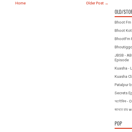
Home
Older Post →
OLD/STO
Bhoot Fm 
Bhoot Koth
BhootFm F
Bhoutiggota
JBSB - ABC
Episode
Kuasha - 
Kuasha Cl
Patalpur b
Secrets E
অলৌকিক - O
জানতে চায
POP